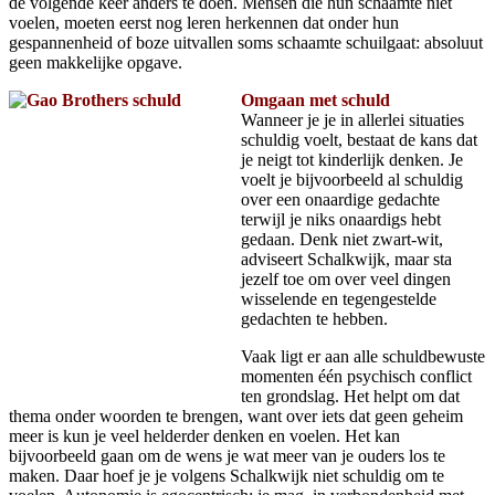
de volgende keer anders te doen. Mensen die hun schaamte niet
voelen, moeten eerst nog leren herkennen dat onder hun
gespannenheid of boze uitvallen soms schaamte schuilgaat: absoluut
geen makkelijke opgave.
Omgaan met schuld
Wanneer je je in allerlei situaties
schuldig voelt, bestaat de kans dat
je neigt tot kinderlijk denken. Je
voelt je bijvoorbeeld al schuldig
over een onaardige gedachte
terwijl je niks onaardigs hebt
gedaan. Denk niet zwart-wit,
adviseert Schalkwijk, maar sta
jezelf toe om over veel dingen
wisselende en tegengestelde
gedachten te hebben.
Vaak ligt er aan alle schuldbewuste
momenten één psychisch conflict
ten grondslag. Het helpt om dat
thema onder woorden te brengen, want over iets dat geen geheim
meer is kun je veel helderder denken en voelen. Het kan
bijvoorbeeld gaan om de wens je wat meer van je ouders los te
maken. Daar hoef je je volgens Schalkwijk niet schuldig om te