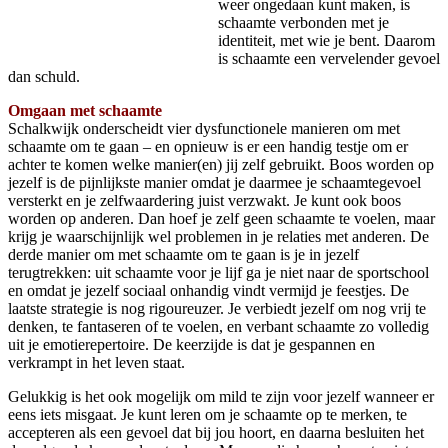
weer ongedaan kunt maken, is
schaamte verbonden met je
identiteit, met wie je bent. Daarom
is schaamte een vervelender gevoel
dan schuld.
Omgaan met schaamte
Schalkwijk onderscheidt vier dysfunctionele manieren om met
schaamte om te gaan – en opnieuw is er een handig testje om er
achter te komen welke manier(en) jij zelf gebruikt. Boos worden op
jezelf is de pijnlijkste manier omdat je daarmee je schaamtegevoel
versterkt en je zelfwaardering juist verzwakt. Je kunt ook boos
worden op anderen. Dan hoef je zelf geen schaamte te voelen, maar
krijg je waarschijnlijk wel problemen in je relaties met anderen. De
derde manier om met schaamte om te gaan is je in jezelf
terugtrekken: uit schaamte voor je lijf ga je niet naar de sportschool
en omdat je jezelf sociaal onhandig vindt vermijd je feestjes. De
laatste strategie is nog rigoureuzer. Je verbiedt jezelf om nog vrij te
denken, te fantaseren of te voelen, en verbant schaamte zo volledig
uit je emotierepertoire. De keerzijde is dat je gespannen en
verkrampt in het leven staat.
Gelukkig is het ook mogelijk om mild te zijn voor jezelf wanneer er
eens iets misgaat. Je kunt leren om je schaamte op te merken, te
accepteren als een gevoel dat bij jou hoort, en daarna besluiten het