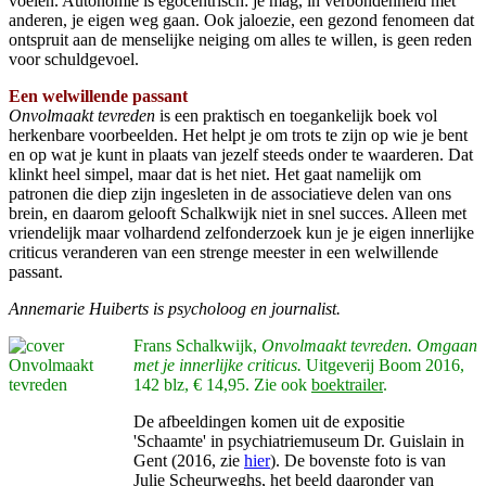
voelen. Autonomie is egocentrisch: je mag, in verbondenheid met
anderen, je eigen weg gaan. Ook jaloezie, een gezond fenomeen dat
ontspruit aan de menselijke neiging om alles te willen, is geen reden
voor schuldgevoel.
Een welwillende passant
Onvolmaakt tevreden
is een praktisch en toegankelijk boek vol
herkenbare voorbeelden. Het helpt je om trots te zijn op wie je bent
en op wat je kunt in plaats van jezelf steeds onder te waarderen. Dat
klinkt heel simpel, maar dat is het niet. Het gaat namelijk om
patronen die diep zijn ingesleten in de associatieve delen van ons
brein, en daarom gelooft Schalkwijk niet in snel succes. Alleen met
vriendelijk maar volhardend zelfonderzoek kun je je eigen innerlijke
criticus veranderen van een strenge meester in een welwillende
passant.
Annemarie Huiberts is psycholoog en journalist.
Frans Schalkwijk,
Onvolmaakt tevreden. Omgaan
met je innerlijke criticus.
Uitgeverij Boom 2016,
142 blz, € 14,95. Zie ook
boektrailer
.
De afbeeldingen komen uit de expositie
'Schaamte' in psychiatriemuseum Dr. Guislain in
Gent (2016, zie
hier
). De bovenste foto is van
Julie Scheurweghs, het beeld daaronder van