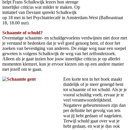
helpt Frans Schalkwijk lezers hun strenge
innerlijke criticus wat milder te maken. Op
initiatief van Deviant spreekt Schalkwijk
op 18 mei in het Psychiatriecafé in Amsterdam-West (Balboastraat
18, 18.00 uur).
Schaamte of schuld?
Overmatige schaamte- en schuldgevoelens verdwijnen niet door met
je verstand te bedenken dat je wél goed genoeg bent, of door het
zoeken van bevestiging van anderen. De enige weg naar een soepel
geweten is volgens Schalkwijk de weg van het zelfonderzoek.
Alleen als je gaat inzien hoe jouw innerlijke criticus je op allerlei
momenten klemzet, kun je ervoor kiezen om op een andere manier
met jezelf om te gaan.
Een korte test in het boek maakt
duidelijk of je meer geneigd bent
tot schaamte of tot schuld. Als je je
vooral schuldig voelt, ervaar je te
veel verantwoordelijkheid.
Negatieve gebeurtenissen zijn dan
per definitie het gevolg van iets
wat jij hebt gedaan of nagelaten.
Terwijl schuld gaat over wat je
hebt gedaan, en wat je dus ook